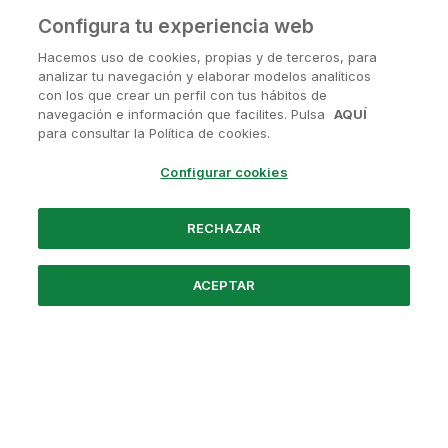
Configura tu experiencia web
Hacemos uso de cookies, propias y de terceros, para
analizar tu navegación y elaborar modelos analíticos
con los que crear un perfil con tus hábitos de
navegación e información que facilites. Pulsa
AQUÍ
¿Tienes alguna pregunta?
para consultar la Política de cookies.
Contactanos en
soporte@avanis.es
Configurar cookies
O visita nuestras redes sociales
RECHAZAR
ACEPTAR
Powered by Santander
Nosotros
Preguntas frecuentes
Aviso Legal
Política de Privacidad
Términos y Condiciones