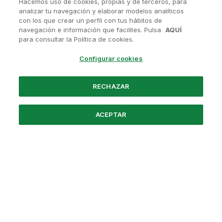
Hacemos uso de cookies, propias y de terceros, para
analizar tu navegación y elaborar modelos analíticos
con los que crear un perfil con tus hábitos de
navegación e información que facilites. Pulsa
AQUÍ
¿Tienes alguna pregunta?
para consultar la Política de cookies.
Contactanos en
soporte@avanis.es
Configurar cookies
O visita nuestras redes sociales
RECHAZAR
ACEPTAR
Powered by Santander
Nosotros
Preguntas frecuentes
Aviso Legal
Política de Privacidad
Términos y Condiciones
Política de Cookies