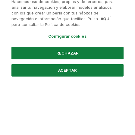
Hacemos uso de cookies, propias y de terceros, para
analizar tu navegación y elaborar modelos analíticos
con los que crear un perfil con tus hábitos de
navegación e información que facilites. Pulsa
AQUÍ
¿Tienes alguna pregunta?
para consultar la Política de cookies.
Contactanos en
soporte@avanis.es
Configurar cookies
O visita nuestras redes sociales
RECHAZAR
ACEPTAR
Powered by Santander
Nosotros
Preguntas frecuentes
Aviso Legal
Política de Privacidad
Términos y Condiciones
Política de Cookies