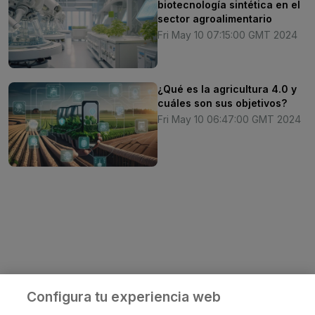
biotecnología sintética en el
sector agroalimentario
Fri May 10 07:15:00 GMT 2024
¿Qué es la agricultura 4.0 y
cuáles son sus objetivos?
Fri May 10 06:47:00 GMT 2024
Configura tu experiencia web