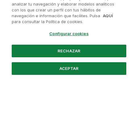
analizar tu navegación y elaborar modelos analíticos
con los que crear un perfil con tus hábitos de
navegación e información que facilites. Pulsa
AQUÍ
¿Tienes alguna pregunta?
para consultar la Política de cookies.
Contactanos en
soporte@avanis.es
Configurar cookies
O visita nuestras redes sociales
RECHAZAR
ACEPTAR
Powered by Santander
Nosotros
Preguntas frecuentes
Aviso Legal
Política de Privacidad
Términos y Condiciones
Política de Cookies