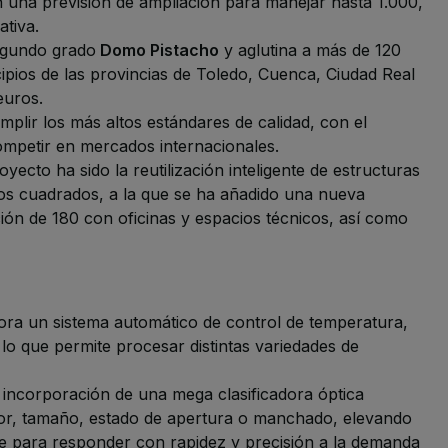
 una previsión de ampliación para manejar hasta 1.000,
ativa.
segundo grado
Domo Pistacho
y aglutina a más de 120
pios de las provincias de Toledo, Cuenca, Ciudad Real
euros.
mplir los más altos estándares de calidad, con el
competir en mercados internacionales.
ecto ha sido la reutilización inteligente de estructuras
os cuadrados, a la que se ha añadido una nueva
ión de 180 con oficinas y espacios técnicos, así como
pora un sistema automático de control de temperatura,
lo que permite procesar distintas variedades de
 incorporación de una mega clasificadora óptica
color, tamaño, estado de apertura o manchado, elevando
ave para responder con rapidez y precisión a la demanda