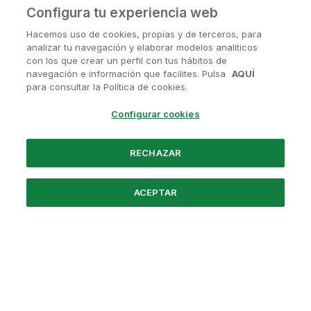
Configura tu experiencia web
Hacemos uso de cookies, propias y de terceros, para
analizar tu navegación y elaborar modelos analíticos
con los que crear un perfil con tus hábitos de
navegación e información que facilites. Pulsa
AQUÍ
¿Tienes alguna pregunta?
para consultar la Política de cookies.
Contactanos en
soporte@avanis.es
Configurar cookies
O visita nuestras redes sociales
RECHAZAR
ACEPTAR
Powered by Santander
Nosotros
Preguntas frecuentes
Aviso Legal
Política de Privacidad
Términos y Condiciones