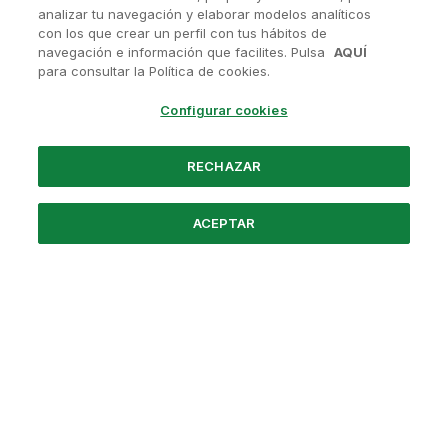
analizar tu navegación y elaborar modelos analíticos
con los que crear un perfil con tus hábitos de
navegación e información que facilites. Pulsa
AQUÍ
¿Tienes alguna pregunta?
para consultar la Política de cookies.
Contactanos en
soporte@avanis.es
Configurar cookies
O visita nuestras redes sociales
RECHAZAR
ACEPTAR
Powered by Santander
Nosotros
Preguntas frecuentes
Aviso Legal
Política de Privacidad
Términos y Condiciones
Política de Cookies