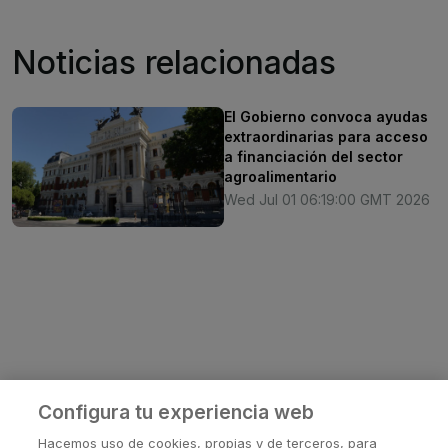
Noticias relacionadas
El Gobierno convoca ayudas
extraordinarias para acceso
a financiación del sector
agroalimentario
Wed Jul 01 06:19:00 GMT 2026
Configura tu experiencia web
Hacemos uso de cookies, propias y de terceros, para