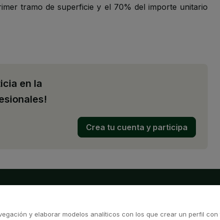
rimer tramo de superficie y el 70% del importe unitario
icia en la
esionales!
Crea tu cuenta y participa
egación y elaborar modelos analíticos con los que crear un perfil con 