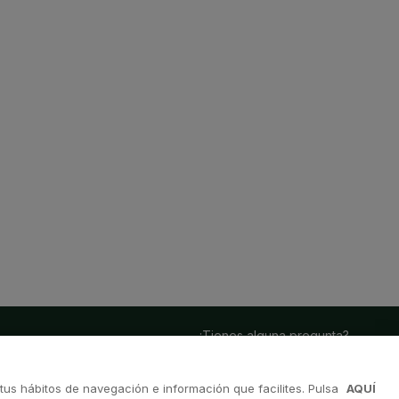
¿Tienes alguna pregunta?
Contactanos en
soporte@avanis.es
tus hábitos de navegación e información que facilites. Pulsa
AQUÍ