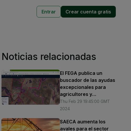
Entrar
Crear cuenta gratis
Noticias relacionadas
El FEGA publica un
buscador de las ayudas
excepcionales para
agricultores y
ganaderos por provincia
Thu Feb 29 19:45:00 GMT
y comunidad autónoma
2024
SAECA aumenta los
avales para el sector