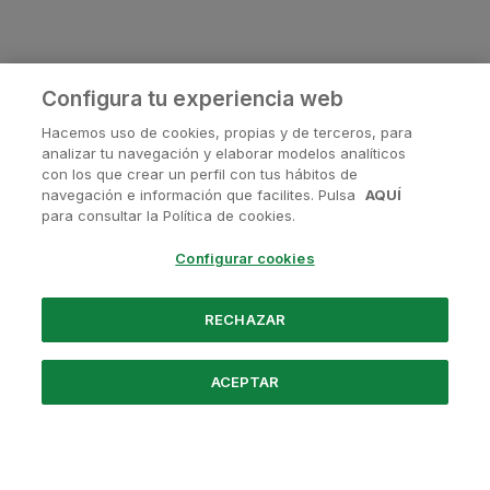
Configura tu experiencia web
Hacemos uso de cookies, propias y de terceros, para
analizar tu navegación y elaborar modelos analíticos
con los que crear un perfil con tus hábitos de
navegación e información que facilites. Pulsa
AQUÍ
¿Tienes alguna pregunta?
para consultar la Política de cookies.
Contactanos en
soporte@avanis.es
Configurar cookies
O visita nuestras redes sociales
RECHAZAR
ACEPTAR
Powered by Santander
Nosotros
Preguntas frecuentes