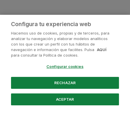
Configura tu experiencia web
Hacemos uso de cookies, propias y de terceros, para
analizar tu navegación y elaborar modelos analíticos
con los que crear un perfil con tus hábitos de
navegación e información que facilites. Pulsa
AQUÍ
¿Tienes alguna pregunta?
para consultar la Política de cookies.
Contactanos en
soporte@avanis.es
Configurar cookies
O visita nuestras redes sociales
RECHAZAR
ACEPTAR
Powered by Santander
Nosotros
Preguntas frecuentes